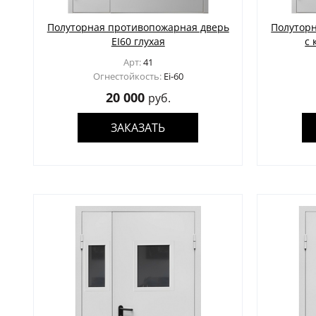
Полуторная противопожарная дверь
Полутор
EI60 глухая
с 
Арт:
41
Огнестойкость:
Ei-60
20 000
руб.
ЗАКАЗАТЬ