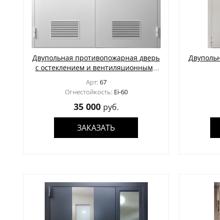
Двупольная противопожарная дверь
Двуполь
с остеклением и вентиляционными
решетками
Арт:
67
Огнестойкость:
Ei-60
35 000
руб.
ЗАКАЗАТЬ