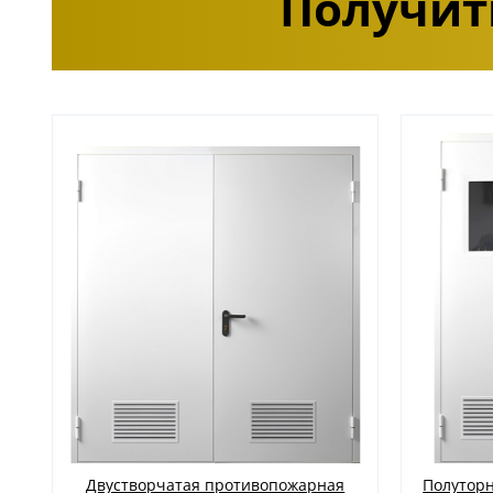
Получит
Двустворчатая противопожарная
Полутор