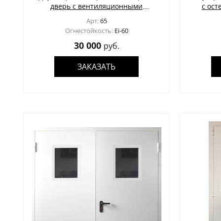
дверь с вентиляционными
с ост
решетками
Арт:
65
Огнестойкость:
Ei-60
30 000
руб.
ЗАКАЗАТЬ