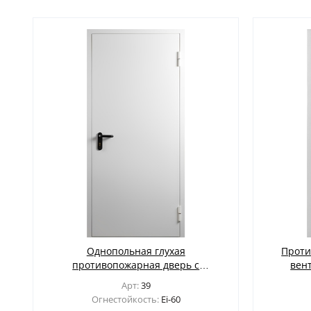
ЖАЛЮЗИЙНЫЕ СТАВНИ
(11)
Однопольная глухая
Проти
противопожарная дверь с
вен
порошковым напылением
Арт:
39
Огнестойкость:
Ei-60