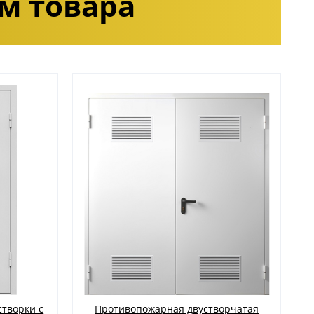
м товара
створки с
Противопожарная двустворчатая