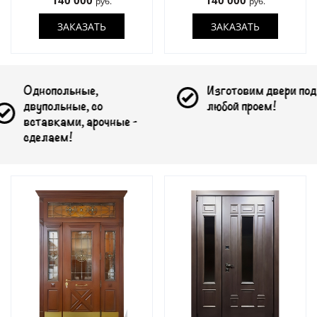
140 000
140 000
руб.
руб.
ЗАКАЗАТЬ
ЗАКАЗАТЬ
,
Изготовим двери под
Пом
со
любой проем!
под
рочные -
отд