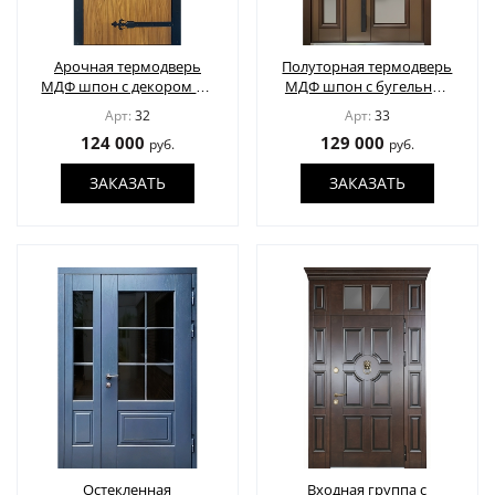
Арочная термодверь
Полуторная термодверь
МДФ шпон с декором по
МДФ шпон с бугельной
спецзаказу
ручкой
Арт:
32
Арт:
33
124 000
129 000
руб.
руб.
ЗАКАЗАТЬ
ЗАКАЗАТЬ
Остекленная
Входная группа с