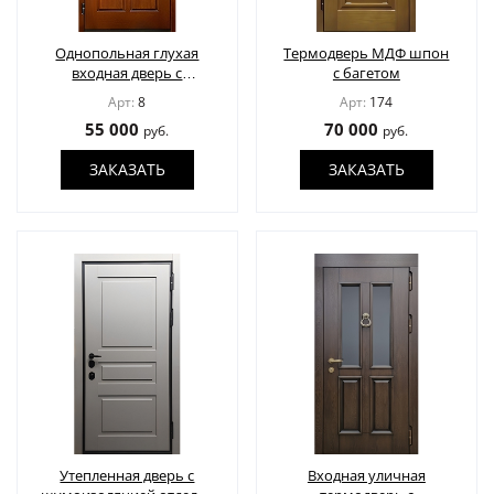
ДВЕРИ ПО ОСОБЕННОСТЯМ
Однопольная глухая
Термодверь МДФ шпон
входная дверь с
с багетом
СТАВНИ НА ОКНА
(22)
отделкой
Арт:
8
Арт:
174
шпонированной МДФ-
ЖАЛЮЗИЙНЫЕ СТАВНИ
(11)
55 000
70 000
руб.
руб.
панелью
ЗАКАЗАТЬ
ЗАКАЗАТЬ
ДВЕРИ С ТЕРМОРАЗРЫВОМ
ФОТО
УСЛУГИ
О НАС
НОВОСТИ
Утепленная дверь с
Входная уличная