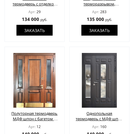
термодверь с отделкой
терморазрывом,
наборными панелями
верхней остекленной
Арт:
29
Арт:
283
МДФ шпон
вставкой с карнизом,
134 000
135 000
руб.
руб.
кнокером и отделкой
МДФ со шпоном
ЗАКАЗАТЬ
ЗАКАЗАТЬ
Полуторная термодверь
Однопольная
МДФ шпон с багетом и
термодверь с МДФ шпон
остеклением
и стеклопакетами
Арт:
12
Арт:
160