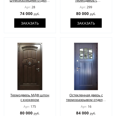
шумоизоляцией отделка
термодверь с
КОНТАКТЫ
МДФ шпон
остеклением, кнокером
Арт:
28
Арт:
299
и панелями МДФ с
74 000
80 000
руб.
руб.
багетом и шпоновым
покрытием
ЗАКАЗАТЬ
ЗАКАЗАТЬ
ПОЛУЧИТЬ РАСЧЕТ
Москва
Доставка по России
info@1990.ru
Термодверь МДФ шпон
Остекленная дверь с
с кнокером
терморазрывом отделка
МДФ шпон
Арт:
175
Арт:
16
80 000
84 000
руб.
руб.