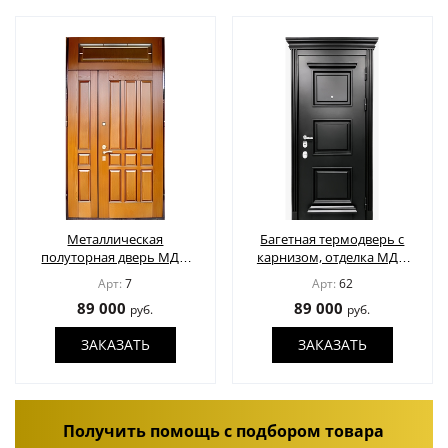
Металлическая
Багетная термодверь с
полуторная дверь МДФ
карнизом, отделка МДФ
шпон с остекленной
шпон
Арт:
7
Арт:
62
верхней вставкой
89 000
89 000
руб.
руб.
ЗАКАЗАТЬ
ЗАКАЗАТЬ
Получить помощь с подбором товара