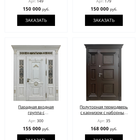
Арт:
149
Арт:
179
ковкой
150 000
150 000
руб.
руб.
ЗАКАЗАТЬ
ЗАКАЗАТЬ
Парадная входная
Полуторная термодверь
группа с
с карнизом с наборным
терморазрывом,
МДФ шпон окрас по RAL
Арт:
300
Арт:
35
капителями, ковкой,
155 000
168 000
руб.
руб.
стеклами и МДФ белого
цвета со шпоном