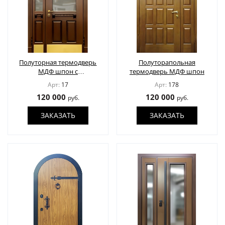
Полуторная термодверь
Полуторапольная
МДФ шпон с
термодверь МДФ шпон
остеклением и
Арт:
17
Арт:
178
отбойником
120 000
120 000
руб.
руб.
ЗАКАЗАТЬ
ЗАКАЗАТЬ