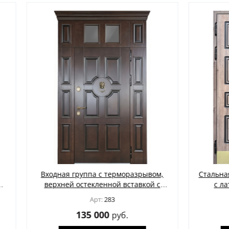
 группа с терморазрывом,
Стальная двустворчатая т
й остекленной вставкой с
с латунными отбойник
, кнокером и отделкой МДФ
отделкой из панелей
Арт:
283
Арт:
285
со шпоном
135 000
115 000
руб.
руб.