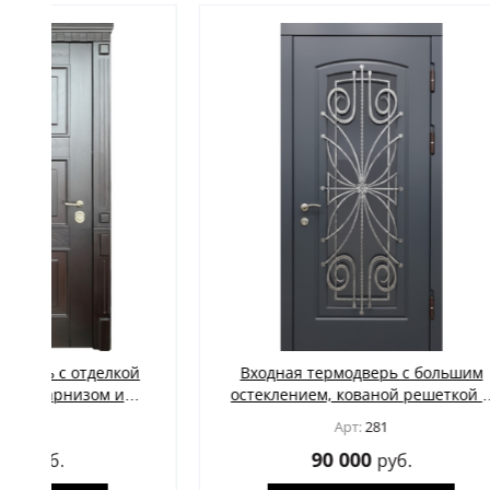
Входная термодверь с большим
Входная
остеклением, кованой решеткой и
верхне
панелями МДФ цвета графит
карнизом
Арт:
281
90 000
руб.