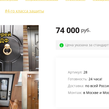
Для веранды и террасы
(12)
#4-го класса защиты
На лестничную площадку
(14)
Для офиса
(52)
74 000
руб.
Для кафе, баров и ресторанов
(39)
В магазин
(32)
Цена указана за стандар
В общий коридор
(22)
Промышленные
(24)
Для дачи
(4)
Артикул:
28
Готовность:
24 часа!
Входные группы
(24)
Доставка:
по всей Росси
В лифтовые холлы
(6)
Монтаж:
в Москве и Мо
Для котельной
(5)
Для электрощитовой
(6)