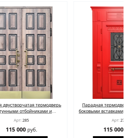
ермодверь
Парадная термодверь с фрамугой,
ами и
боковыми вставками, ковкой, стеклом
 МДФ
и отделкой красными плитами МДФ с
Арт:
278
багетом
115 000
руб.