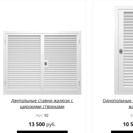
ольные ставни-жалюзи с
Однопольные железные с
ирокими створками
жалюзи
Арт:
92
Арт:
86
13 500
10 500
руб.
руб.