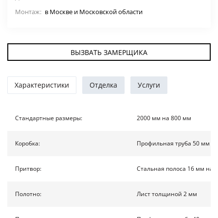
Монтаж:
в Москве и Московской области
ДВЕРИ ПО ОСОБЕННОСТЯМ
СТАВНИ НА ОКНА
(22)
ВЫЗВАТЬ ЗАМЕРЩИКА
ЖАЛЮЗИЙНЫЕ СТАВНИ
(11)
Характеристики
Отделка
Услуги
ДВЕРИ С ТЕРМОРАЗРЫВОМ
ФОТО
Стандартные размеры:
2000 мм на 800 мм
УСЛУГИ
Коробка:
Профильная труба 50 мм на
О НАС
Притвор:
Стальная полоса 16 мм на 
Полотно:
Лист толщиной 2 мм
НОВОСТИ