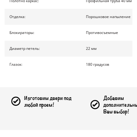
Полотно каркас:
Профильная труба 40 мм на
КОНТАКТЫ
Отделка:
Порошковое напыление
ПОЛУЧИТЬ РАСЧЕТ
Блокираторы:
Противосъемные
Диаметр петель:
22 мм
Москва
Доставка по России
info@1990.ru
Глазок:
180 градусов
Изготовим двери под
Добавим
любой проем!
дополнительные опции на
Ваш выбор!