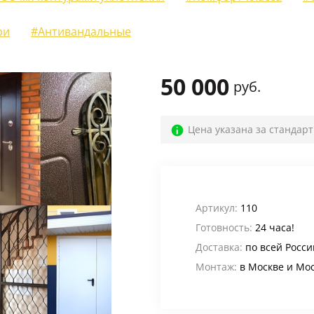
Для веранды и террасы
(12)
ри
#Антивандальные
На лестничную площадку
(14)
Для офиса
(52)
50 000
руб.
Для кафе, баров и ресторанов
(39)
В магазин
(32)
Цена указана за стандар
В общий коридор
(22)
Промышленные
(24)
Для дачи
(4)
Артикул:
110
Готовность:
24 часа!
Входные группы
(24)
Доставка:
по всей Росси
В лифтовые холлы
(6)
Монтаж:
в Москве и Мо
Для котельной
(5)
Для электрощитовой
(6)