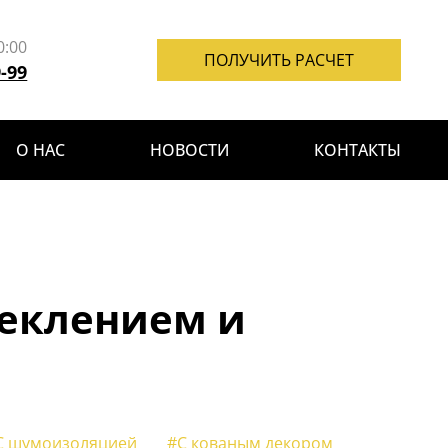
0:00
ПОЛУЧИТЬ РАСЧЕТ
9-99
О НАС
НОВОСТИ
КОНТАКТЫ
теклением и
С шумоизоляцией
#С кованым декором