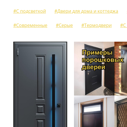
ЖАЛЮЗИЙНЫЕ СТАВНИ
#С подсветкой
#Двери для дома и коттеджа
(11)
#Современные
#Серые
#Термодвери
#С