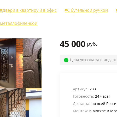
Для веранды и террасы
(12)
#Двери в квартиру и в офис
#С бугельной ручкой
На лестничную площадку
(14)
 металлофиленкой
Для офиса
(52)
Для кафе, баров и ресторанов
(39)
45 000
руб.
В магазин
(32)
В общий коридор
(22)
Цена указана за стандар
Промышленные
(24)
Для дачи
(4)
Входные группы
(24)
Артикул:
233
В лифтовые холлы
(6)
Готовность:
24 часа!
Доставка:
по всей Росси
Для котельной
(5)
Монтаж:
в Москве и Мо
Для электрощитовой
(6)