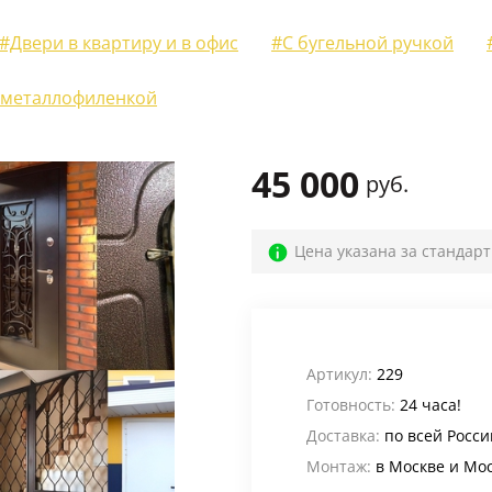
Для веранды и террасы
(12)
#Двери в квартиру и в офис
#С бугельной ручкой
На лестничную площадку
(14)
 металлофиленкой
Для офиса
(52)
Для кафе, баров и ресторанов
(39)
45 000
руб.
В магазин
(32)
В общий коридор
(22)
Цена указана за стандар
Промышленные
(24)
Для дачи
(4)
Входные группы
(24)
Артикул:
229
В лифтовые холлы
(6)
Готовность:
24 часа!
Доставка:
по всей Росси
Для котельной
(5)
Монтаж:
в Москве и Мо
Для электрощитовой
(6)