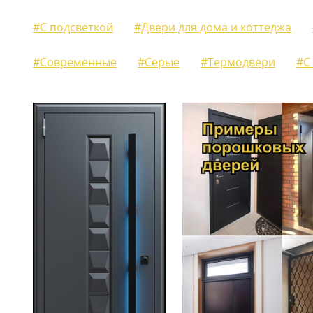
ЖАЛЮЗИЙНЫЕ СТАВНИ
#С подсветкой
#Двери для дома и коттеджа
(11)
#Современные
#Серые
#Термодвери
#С