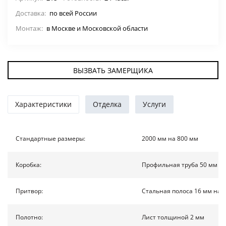
Доставка:
ДВЕРИ ПО ОСОБЕННОСТЯМ
по всей России
Монтаж:
в Москве и Московской области
СТАВНИ НА ОКНА
(22)
ЖАЛЮЗИЙНЫЕ СТАВНИ
(11)
ВЫЗВАТЬ ЗАМЕРЩИКА
ДВЕРИ С ТЕРМОРАЗРЫВОМ
Характеристики
Отделка
Услуги
ФОТО
Стандартные размеры:
2000 мм на 800 мм
УСЛУГИ
Коробка:
Профильная труба 50 мм на
О НАС
Притвор:
Стальная полоса 16 мм на 
НОВОСТИ
Полотно:
Лист толщиной 2 мм