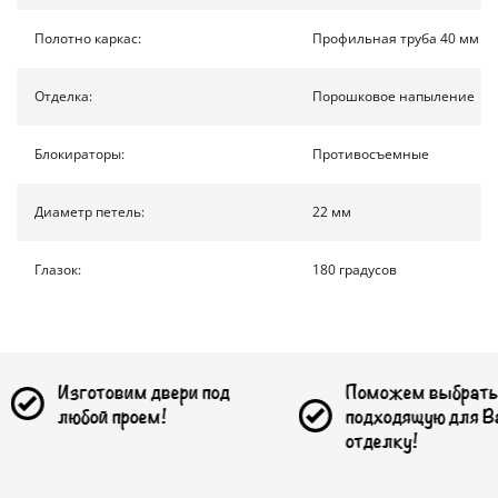
КОНТАКТЫ
Полотно каркас:
Профильная труба 40 мм на
Отделка:
Порошковое напыление
ПОЛУЧИТЬ РАСЧЕТ
Блокираторы:
Противосъемные
Москва
Доставка по России
Диаметр петель:
22 мм
info@1990.ru
Глазок:
180 градусов
товим двери под
Поможем выбрать
й проем!
подходящую для Вас
отделку!