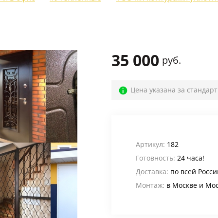
Для веранды и террасы
(12)
На лестничную площадку
(14)
Для офиса
(52)
35 000
руб.
Для кафе, баров и ресторанов
(39)
В магазин
(32)
Цена указана за стандар
В общий коридор
(22)
Промышленные
(24)
Для дачи
(4)
Артикул:
182
Готовность:
24 часа!
Входные группы
(24)
Доставка:
по всей Росси
В лифтовые холлы
(6)
Монтаж:
в Москве и Мо
Для котельной
(5)
Для электрощитовой
(6)