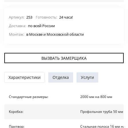
ДВЕРИ ПО ОСОБЕННОСТЯМ
Артикул:
253
Готовность:
24 часа!
СТАВНИ НА ОКНА
(22)
Доставка:
по всей России
ЖАЛЮЗИЙНЫЕ СТАВНИ
(11)
Монтаж:
в Москве и Московской области
ДВЕРИ С ТЕРМОРАЗРЫВОМ
ВЫЗВАТЬ ЗАМЕРЩИКА
ФОТО
Характеристики
Отделка
Услуги
УСЛУГИ
Стандартные размеры:
2000 мм на 800 мм
О НАС
Коробка:
Профильная труба 50 мм на
НОВОСТИ
Притвор:
Стальная полоса 16 мм на 