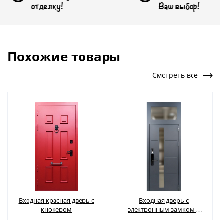
делку!
Ваш выбор!
Похожие товары
Смотреть все
Входная красная дверь с
Входная дверь с
кнокером
электронным замком и
стеклом во фрамуге