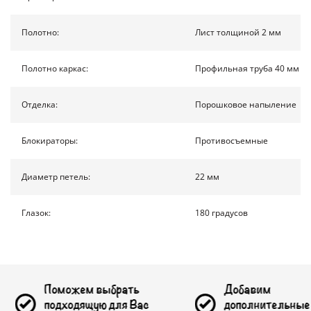
КОНТАКТЫ
Полотно:
Лист толщиной 2 мм
Полотно каркас:
Профильная труба 40 мм на
ПОЛУЧИТЬ РАСЧЕТ
Отделка:
Порошковое напыление
Москва
Доставка по России
info@1990.ru
Блокираторы:
Противосъемные
Диаметр петель:
22 мм
Глазок:
180 градусов
можем выбрать
Добавим
дходящую для Вас
дополнительные опции на