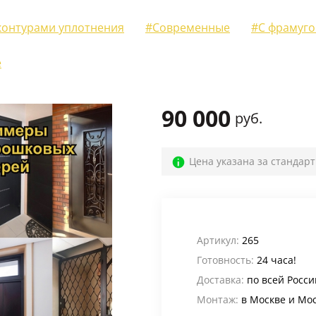
Для веранды и террасы
(12)
 контурами уплотнения
#Современные
#С фрамуго
На лестничную площадку
(14)
е
Для офиса
(52)
Для кафе, баров и ресторанов
(39)
90 000
руб.
В магазин
(32)
В общий коридор
(22)
Цена указана за стандар
Промышленные
(24)
Для дачи
(4)
Входные группы
(24)
Артикул:
265
В лифтовые холлы
(6)
Готовность:
24 часа!
Доставка:
по всей Росси
Для котельной
(5)
Монтаж:
в Москве и Мо
Для электрощитовой
(6)