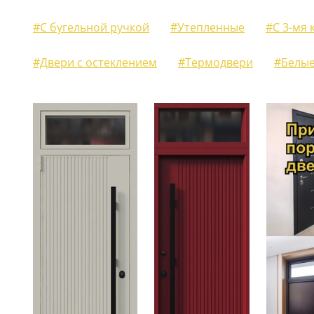
ЖАЛЮЗИЙНЫЕ СТАВНИ
#С бугельной ручкой
#Утепленные
#С 3-мя
(11)
#Двери с остеклением
#Термодвери
#Белы